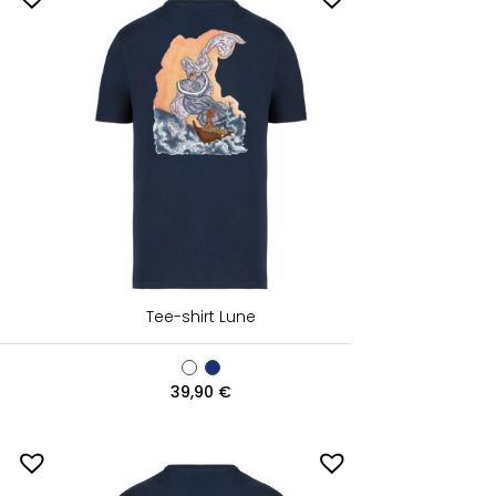
Tee-shirt Lune
39,90
€