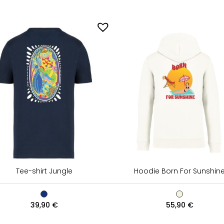
Tee-shirt Jungle
Hoodie Born For Sunshin
39,90
€
55,90
€