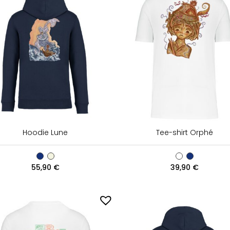
Hoodie Lune
Tee-shirt Orphé
55,90
€
39,90
€