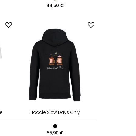
44,50
€
ne
Hoodie Slow Days Only
55,90
€