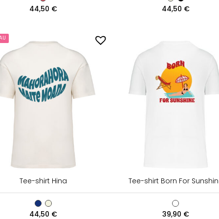
44,50
€
44,50
€
AU
Tee-shirt Hina
Tee-shirt Born For Sunshi
44,50
€
39,90
€