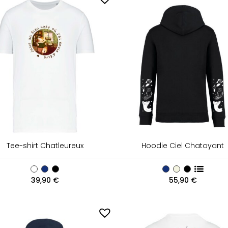
Tee-shirt Chatleureux
Hoodie Ciel Chatoyant
39,90
€
55,90
€