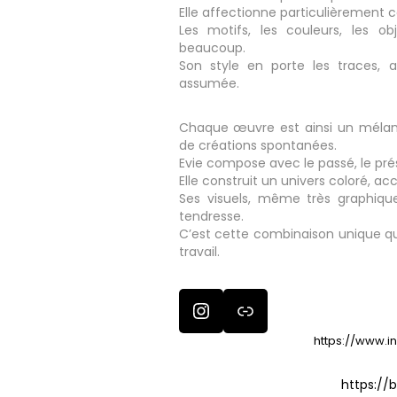
Elle affectionne particulièrement c
Les motifs, les couleurs, les ob
beaucoup.
Son style en porte les traces,
assumée.
Chaque œuvre est ainsi un mélan
de créations spontanées.
Evie compose avec le passé, le pré
Elle construit un univers coloré, 
Ses visuels, même très graphiqu
tendresse.
C’est cette combinaison unique qu
travail.
Instagram
Lien
Lien de son instagram :
https://www.
Lien de la page boutique :
https://