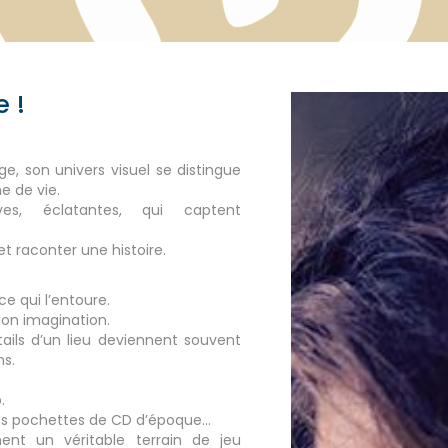
e !
age
, son univers visuel se distingue
e de vie.
ves, éclatantes, qui captent
et raconter une histoire.
ce qui l’entoure.
son imagination.
tails d’un lieu deviennent souvent
ns.
.
, les pochettes de CD d’époque…
ent un véritable terrain de jeu