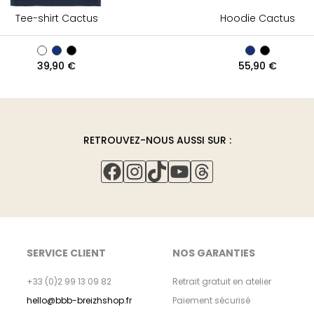
Tee-shirt Cactus
Hoodie Cactus
39,90
€
55,90
€
RETROUVEZ-NOUS AUSSI SUR :
FACEBOOK
INSTAGRAM
TIKTOK
YOUTUBE
THREADS
SERVICE CLIENT
NOS GARANTIES
+33 (0)2 99 13 09 82
Retrait gratuit en atelier
hello@bbb-breizhshop.fr
Paiement sécurisé