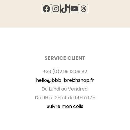
Ne pas repasser sur l'endroit.
FACEBOOK
INSTAGRAM
TIKTOK
YOUTUBE
THREADS
Repasser à température moyenne sur l'envers du
vêtement.
SERVICE CLIENT
+33 (0)2 99 13 09 82
hello@bbb-breizhshop.fr
Du Lundi au Vendredi
De 9H à 12H et de 14H à 17H
Suivre mon colis