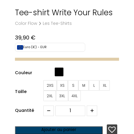
Tee-shirt Write Your Rules
Color Flow
Les Tee-Shirts
39,90
€
Euro (€) - EUR
Couleur
2XS
XS
S
M
L
XL
Taille
2XL
3XL
4XL
Quantité
Ajouter au panier