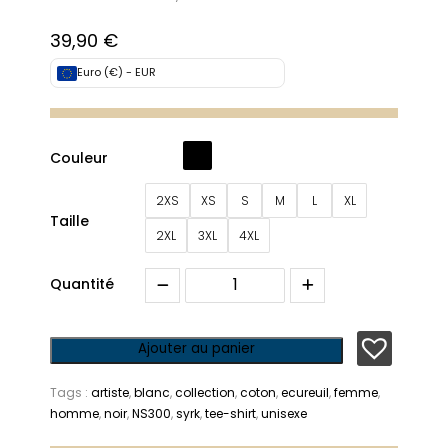
39,90
€
Euro (€) - EUR
Couleur
2XS
XS
S
M
L
XL
Taille
2XL
3XL
4XL
Quantité
Ajouter au panier
Tags :
artiste
,
blanc
,
collection
,
coton
,
ecureuil
,
femme
,
homme
,
noir
,
NS300
,
syrk
,
tee-shirt
,
unisexe