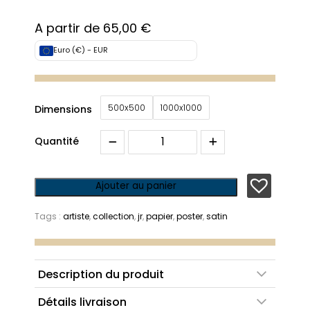
A partir de
65,00
€
Euro (€) - EUR
500x500
1000x1000
Dimensions
Quantité
Ajouter au panier
Tags :
artiste
,
collection
,
jr
,
papier
,
poster
,
satin
Description du produit
Reproduction d’une oeuvre originale sur papier satiné
Détails livraison
200g qualité supérieur haute résolution.