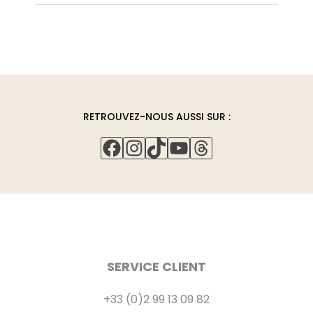
Tirage limité et numéroté.
Reproduction fournie sans cadre.
Retours gratuits pour les commandes éligibles.
Couleurs non contractuelles.
Livraison internationale.
Retrait en atelier gratuit pour les commandes
éligibles.
RETROUVEZ-NOUS AUSSI SUR :
FACEBOOK
INSTAGRAM
TIKTOK
YOUTUBE
THREADS
SERVICE CLIENT
+33 (0)2 99 13 09 82