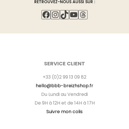
vêtement.
RETROUVEZ-NOUS AUSSI SUR :
Impression quadri Flex.
Couleurs non contractuelles.
Ne pas repasser sur l'endroit.
Edition limitée.
FACEBOOK
INSTAGRAM
TIKTOK
YOUTUBE
THREADS
Repasser à température moyenne sur l'envers du
vêtement.
SERVICE CLIENT
+33 (0)2 99 13 09 82
hello@bbb-breizhshop.fr
Du Lundi au Vendredi
De 9H à 12H et de 14H à 17H
Suivre mon colis