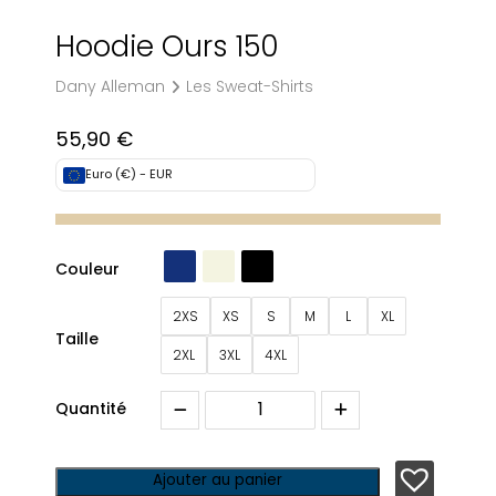
Hoodie Ours 150
Dany Alleman
Les Sweat-Shirts
55,90
€
Euro (€) - EUR
Couleur
2XS
XS
S
M
L
XL
Taille
2XL
3XL
4XL
Quantité
Ajouter au panier