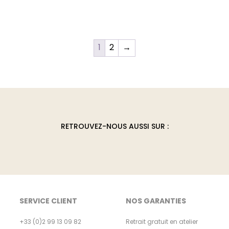
uit
eurs
tions.
1
2
→
ons
ent
ies
RETROUVEZ-NOUS AUSSI SUR :
e
uit
SERVICE CLIENT
NOS GARANTIES
+33 (0)2 99 13 09 82
Retrait gratuit en atelier