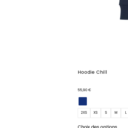
Hoodie Chill
55,90
€
2XS
XS
S
M
L
Ce
Choix des options