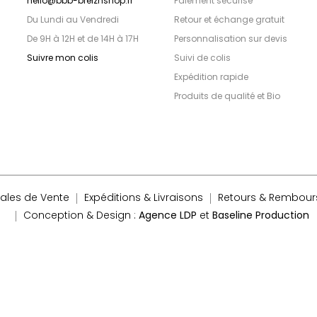
hello@bbb-breizhshop.fr
Paiement sécurisé
Du Lundi au Vendredi
Retour et échange gratuit
De 9H à 12H et de 14H à 17H
Personnalisation sur devis
Suivre mon colis
Suivi de colis
Expédition rapide
Produits de qualité et Bio
ales de Vente
Expéditions & Livraisons
Retours & Rembou
Conception & Design :
Agence LDP
et
Baseline Production