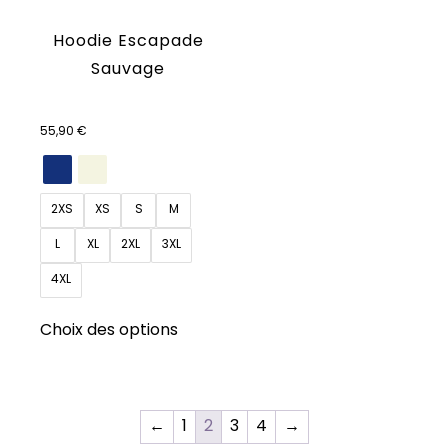
Hoodie Escapade
Sauvage
55,90
€
2XS
XS
S
M
L
XL
2XL
3XL
4XL
Ce
Choix des options
produit
a
plusieurs
variations.
←
1
2
3
4
→