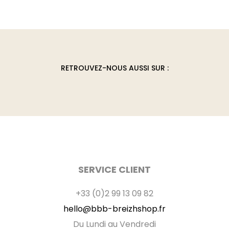
Les
options
peuvent
être
choisies
RETROUVEZ-NOUS AUSSI SUR :
sur
la
page
du
produit
SERVICE CLIENT
+33 (0)2 99 13 09 82
hello@bbb-breizhshop.fr
Du Lundi au Vendredi