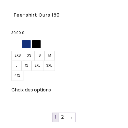
Tee-shirt Ours 150
39,90
€
2XS
XS
S
M
L
XL
2XL
3XL
4XL
Ce
Choix des options
produit
a
plusieurs
variations.
1
2
→
Les