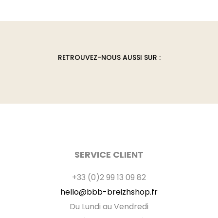
options
peuvent
être
choisies
RETROUVEZ-NOUS AUSSI SUR :
sur
la
page
du
produit
SERVICE CLIENT
+33 (0)2 99 13 09 82
hello@bbb-breizhshop.fr
Du Lundi au Vendredi