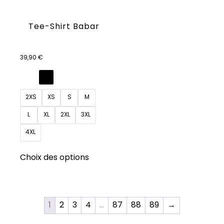
Tee-Shirt Babar
39,90
€
2XS
XS
S
M
L
XL
2XL
3XL
4XL
Ce
Choix des options
produit
a
plusieurs
variations.
1
2
3
4
…
87
88
89
→
Les