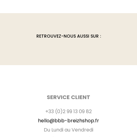
options
peuvent
être
choisies
RETROUVEZ-NOUS AUSSI SUR :
sur
la
page
du
produit
SERVICE CLIENT
+33 (0)2 99 13 09 82
hello@bbb-breizhshop.fr
Du Lundi au Vendredi