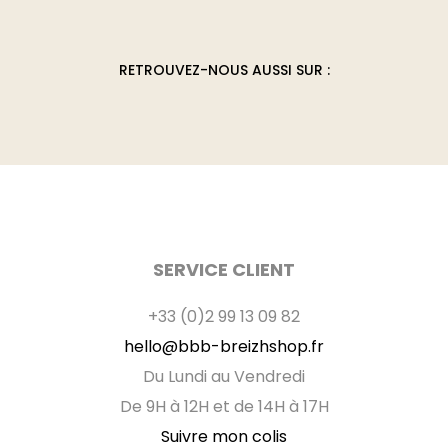
choisies
sur
la
RETROUVEZ-NOUS AUSSI SUR :
page
du
produit
SERVICE CLIENT
+33 (0)2 99 13 09 82
hello@bbb-breizhshop.fr
Du Lundi au Vendredi
De 9H à 12H et de 14H à 17H
Suivre mon colis