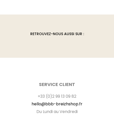
Les
options
peuvent
être
choisies
RETROUVEZ-NOUS AUSSI SUR :
sur
la
page
du
produit
SERVICE CLIENT
+33 (0)2 99 13 09 82
hello@bbb-breizhshop.fr
Du Lundi au Vendredi