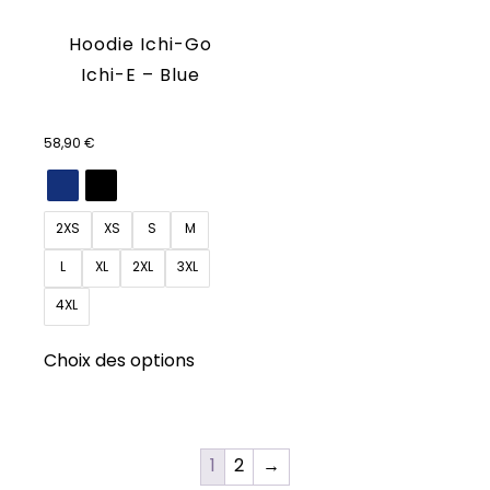
Hoodie Ichi-Go
Ichi-E – Blue
58,90
€
2XS
XS
S
M
L
XL
2XL
3XL
4XL
Ce
Choix des options
produit
a
plusieurs
variations.
1
2
→