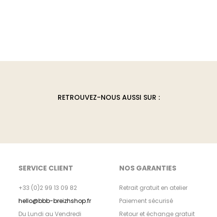
uit
eurs
tions.
ons
ent
RETROUVEZ-NOUS AUSSI SUR :
ies
e
SERVICE CLIENT
NOS GARANTIES
uit
+33 (0)2 99 13 09 82
Retrait gratuit en atelier
hello@bbb-breizhshop.fr
Paiement sécurisé
Du Lundi au Vendredi
Retour et échange gratuit