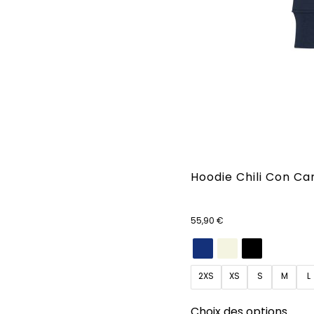
Hoodie Chili Con C
55,90
€
2XS
XS
S
M
L
Ce
Choix des options