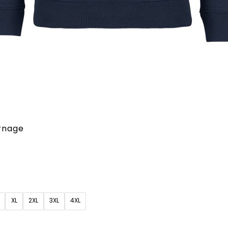
arnage
XL
2XL
3XL
4XL