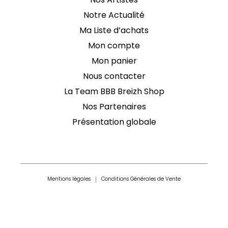
Nos Artistes
Notre Actualité
Ma Liste d’achats
Mon compte
Mon panier
Nous contacter
La Team BBB Breizh Shop
Nos Partenaires
Présentation globale
Mentions légales
Conditions Générales de Vente
Expéditions & Livraisons
Retours & Remboursements
Cookies & Confidentialités
Conception & Design :
Agence LDP
et
Baseline Production