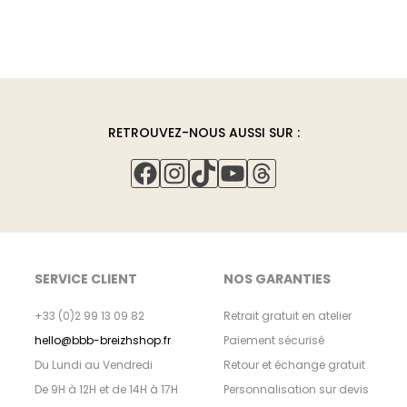
RETROUVEZ-NOUS AUSSI SUR :
FACEBOOK
INSTAGRAM
TIKTOK
YOUTUBE
THREADS
SERVICE CLIENT
NOS GARANTIES
+33 (0)2 99 13 09 82
Retrait gratuit en atelier
hello@bbb-breizhshop.fr
Paiement sécurisé
Du Lundi au Vendredi
Retour et échange gratuit
De 9H à 12H et de 14H à 17H
Personnalisation sur devis